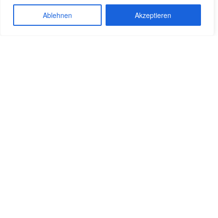
Maßnahmen zum Ausbau und zur Optimierung des
Ablehnen
Akzeptieren
ÖPNV-Angebots
Eine Harmonisierung der Verkehrsverbünde sollte
angestrebt werden
Etablierung von Sharing-Modellen
Ausgewogenes Parkplatzmanagement auch in den
Wohngebieten
Abbau von Barrieren in allen Lebensbereichen
Sichere Fuß- und Radwege