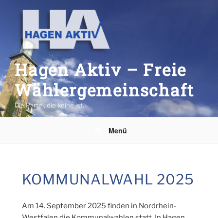
Zum
Inhalt
springen
Hagen Aktiv – Freie
Wählergemeinschaft
Die Partei, die keine ist.
Menü
KOMMUNALWAHL 2025
Am 14. September 2025 finden in Nordrhein-
Westfalen die Kommunalwahlen statt. In Hagen