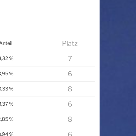
Platz
Anteil
7
3,32 %
6
3,95 %
8
3,33 %
6
3,37 %
8
2,85 %
6
3,94 %