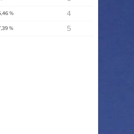
4
6,46 %
5
7,39 %