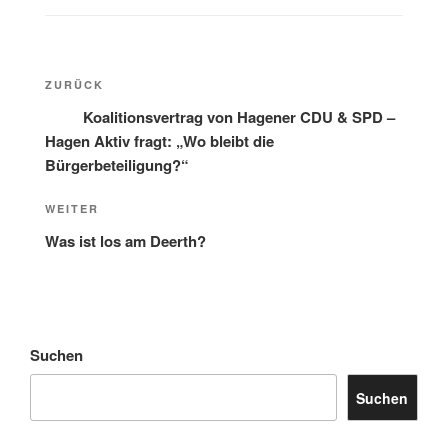
Beitragsnavigation
Vorheriger
ZURÜCK
Beitrag
Koalitionsvertrag von Hagener CDU & SPD –
Hagen Aktiv fragt: „Wo bleibt die
Bürgerbeteiligung?“
Nächster
WEITER
Beitrag
Was ist los am Deerth?
Suchen
Suchen