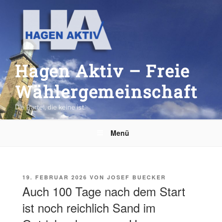
Zum
Inhalt
springen
Hagen Aktiv – Freie
Wählergemeinschaft
Die Partei, die keine ist.
Menü
VERÖFFENTLICHT
19. FEBRUAR 2026
VON
JOSEF BUECKER
AM
Auch 100 Tage nach dem Start
ist noch reichlich Sand im